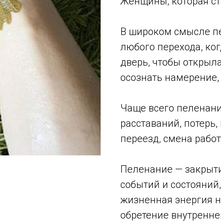
Женщины, которая ст
В широком смысле пе
любого перехода, ко
дверь, чтобы открыл
осознать намерение,
Чаще всего пеленани
расставаний, потерь
переезд, смена работ
Пеленание — закрыти
событий и состояний
жизненная энергия на
обретение внутренне