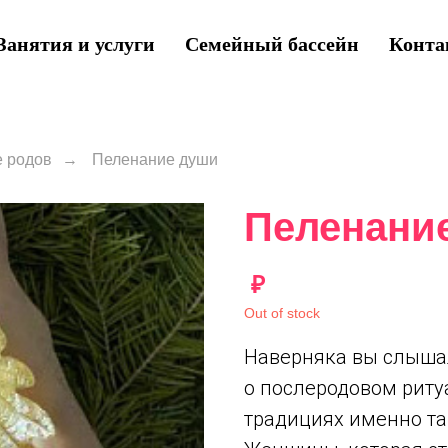
Занятия и услуги
Семейный бассейн
Конта
 родов
→
Пеленание души
Пеленани
₽
Out of stock
Наверняка вы слышал
о послеродовом риту
традициях именно та